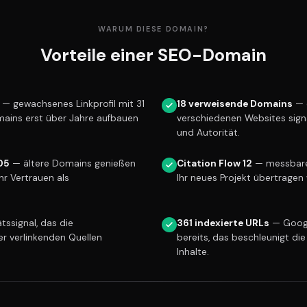
WARUM DIESE DOMAIN?
Vorteile einer SEO-Domain
— gewachsenes Linkprofil mit 31
18 verweisende Domains
— 
mains erst über Jahre aufbauen
verschiedenen Websites sign
und Autorität.
05
— ältere Domains genießen
Citation Flow 12
— messbare 
r Vertrauen als
Ihr neues Projekt übertragen 
tssignal, das die
361 indexierte URLs
— Googl
er verlinkenden Quellen
bereits, das beschleunigt die
Inhalte.